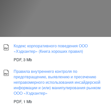
Кодекс корпоративного поведения ООО
«Хэдхантер» (Книга хороших правил)
PDF,
3 Mb
Правила внутреннего контроля по
предотвращению, выявлению и пресечению
неправомерного использования инсайдерской
информации и (или) манипулирования рынком
ООО «Хэдхантер»
PDF,
1 Mb